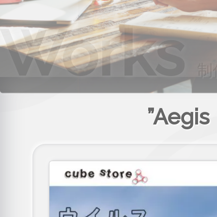
Works
制
”Aeg