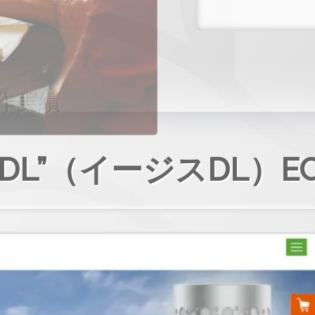
作実績
is DL”（イージスDL）