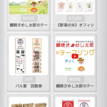
MOVIE
OTHER
鯛焼きめし太郎のテー
《新潟の米》オフィシ
マ（ワルツバージョ
ャルグッツ販売
ン）
DTP
MOVIE
バル宴 回数券
鯛焼きめし太郎のテー
マ（パンクバージョ
ン）