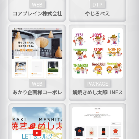
WEB
DTP
コアブレイン株式会社
やじろべえ
様LPページ
WEB
PACKAGE
あかり企画様コーポレ
鯛焼きめし太郎LINEス
ートサイト
タンプ