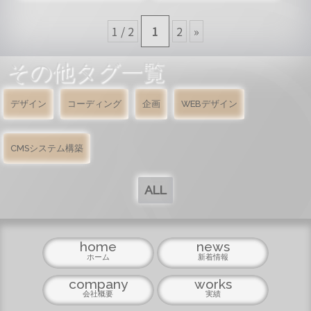
1 / 2
1
2
»
その他タグ一覧
デザイン
コーディング
企画
WEBデザイン
CMSシステム構築
ALL
home
news
ホーム
新着情報
company
works
会社概要
実績