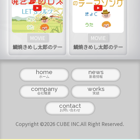
MOVIE
MOVIE
鯛焼きめし太郎のテー
鯛焼きめし太郎のテー
マ（ワルツバージョ
マ（パンクバージョ
ン）
ン）
home
news
ホーム
新着情報
company
works
会社概要
実績
contact
お問い合わせ
Copyright ©2026 CUBE INC.All Right Reserved.