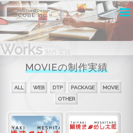
Web Creat Design
CUBE Inc.
Works
制作実績
MOVIEの制作実績
ALL
WEB
DTP
PACKAGE
MOVIE
OTHER